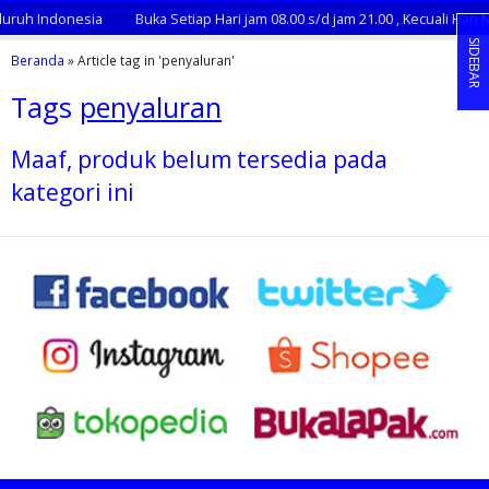
luruh Indonesia
Buka Setiap Hari jam 08.00 s/d jam 21.00 , Kecuali Hari
SIDEBAR
Beranda
»
Article tag in 'penyaluran'
Tags
penyaluran
Maaf, produk belum tersedia pada
kategori ini